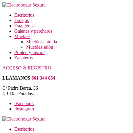
Escritorios
Espejos
Estanterías
Galanes y percheros
Muebles
Muebles entrada
Muebles salón
Printed y biscuit
Zapateros
ACCESO & REGISTRO
LLÁMANOS
661 344 854
C/ Padre Barea, 36
41610 - Paradas.
Facebook
Instagram
Escritorios