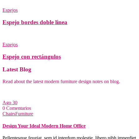
Espejos
Espejo bordes doble linea
Espejos
Espejo con rectángulos
Latest Blog
Read about the latest modern furniture design notes on blog.
Ago
30
0 Comentarios
Chairs
Furniture
Design Your Ideal Modern Home Office
Pellentesque feugiat, sem id interdum molestie, libero nibh imperdiet