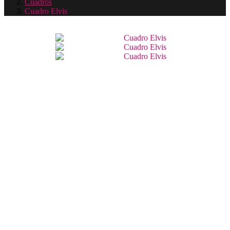
Cuadros
Cuadro Elvis
Cuadro
Navegación
Elvis
De
Entradas
Cuadro
Elvis
Presley
pintado
a
mano
en
lienzo.
Dimensiones:
100
x
70
x