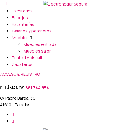
Escritorios
Espejos
Estanterías
Galanes y percheros
Muebles
Muebles entrada
Muebles salón
Printed y biscuit
Zapateros
ACCESO & REGISTRO
LLÁMANOS
661 344 854
C/ Padre Barea, 36
41610 - Paradas.