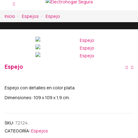
Inicio
Espejos
Espejo
Espejo
Na
De
Espejo con detalles en color plata.
En
Dimensiones: 109 x 109 x 1,9 cm.
SKU:
72124
CATEGORÍA:
Espejos