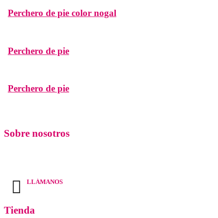
Perchero de pie color nogal
Perchero de pie
Perchero de pie
Sobre nosotros
Electrohogar Segura es tu tienda de confianza para decorar y personalizar tu
hogar.
LLÁMANOS
661 344 854
Tienda