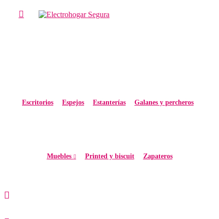
Escritorios
Espejos
Estanterías
Galanes y percheros
Muebles
Printed y biscuit
Zapateros