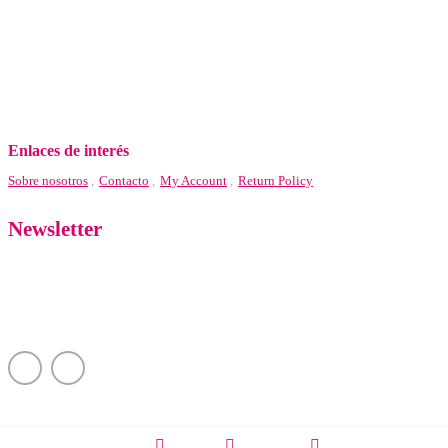
C/ Padre Barea, 36 – Paradas, Sevilla.
Correo: info@electrohogarsegura.com
Lunes – Viernes :9 – 14 / 17 – 21
Sábados: 9 – 14
Enlaces de interés
Sobre nosotros
Contacto
My Account
Return Policy
Newsletter
Mantente al tanto de nuestras novedades suscribiéndote a nuestra newsletter.
Copyright © 2024 Cañuelo Studio – Todos los derechos reservados.