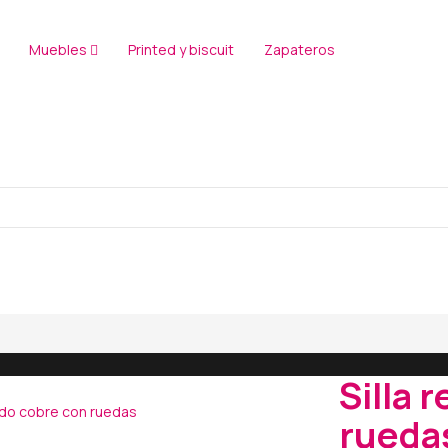
Muebles
Printed y biscuit
Zapateros
Silla 
rueda