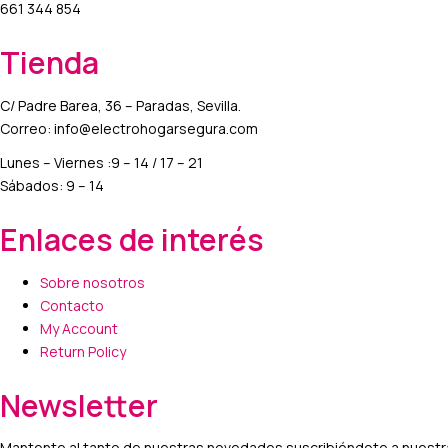
661 344 854
Tienda
C/ Padre Barea, 36 – Paradas, Sevilla.
Correo: info@electrohogarsegura.com
Lunes – Viernes :9 – 14 / 17 – 21
Sábados: 9 – 14
Enlaces de interés
Sobre nosotros
Contacto
My Account
Return Policy
Newsletter
Mantente al tanto de nuestras novedades suscribiéndote a nuestra