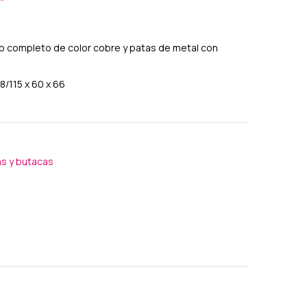
Entrada
do completo de color cobre y patas de metal con
/115 x 60 x 66
las y butacas