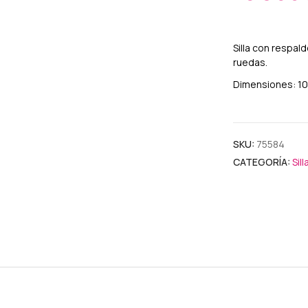
Silla con respal
ruedas.
Dimensiones: 108
SKU:
75584
CATEGORÍA:
Sil