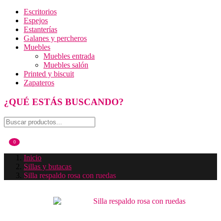
Escritorios
Espejos
Estanterías
Galanes y percheros
Muebles
Muebles entrada
Muebles salón
Printed y biscuit
Zapateros
¿QUÉ ESTÁS BUSCANDO?
0
Inicio
Sillas y butacas
Silla respaldo rosa con ruedas
Silla
Navegación
respaldo
De
rosa con
Entradas
ruedas