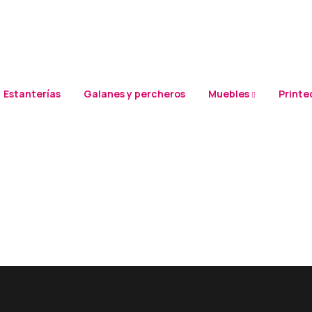
Estanterías
Galanes y percheros
Muebles
Printed