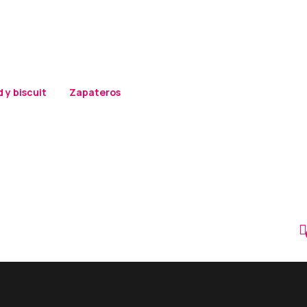
 y biscuit
Zapateros