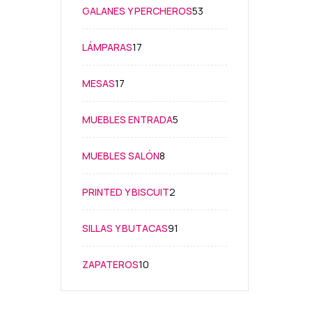
53
GALANES Y PERCHEROS
53
productos
17
LÁMPARAS
17
productos
17
MESAS
17
productos
5
MUEBLES ENTRADA
5
productos
8
MUEBLES SALÓN
8
productos
2
PRINTED Y BISCUIT
2
productos
91
SILLAS Y BUTACAS
91
productos
10
ZAPATEROS
10
productos