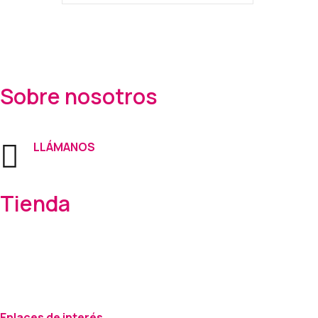
Sobre nosotros
Electrohogar Segura es tu tienda de confianza para decorar y perso
LLÁMANOS
661 344 854
Tienda
C/ Padre Barea, 36 – Paradas, Sevilla.
Correo: info@electrohogarsegura.com
Lunes – Viernes :9 – 14 / 17 – 21
Sábados: 9 – 14
Enlaces de interés