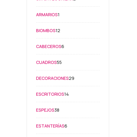
productos
1
ARMARIOS
1
producto
12
BIOMBOS
12
productos
6
CABECEROS
6
productos
55
CUADROS
55
productos
29
DECORACIONES
29
productos
14
ESCRITORIOS
14
productos
38
ESPEJOS
38
productos
6
ESTANTERÍAS
6
productos