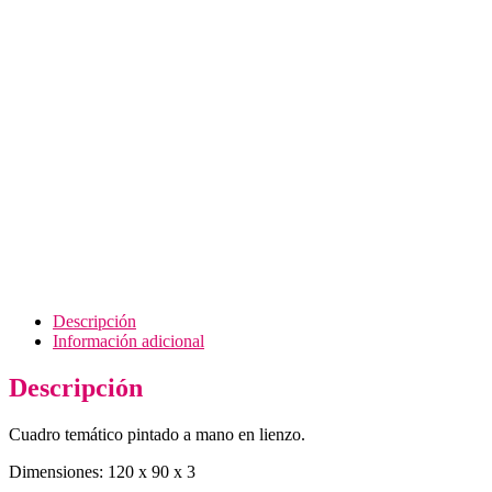
3
SKU:
72394
CATEGORÍA:
Cuadros
Descripción
Información adicional
Descripción
Cuadro temático pintado a mano en lienzo.
Dimensiones: 120 x 90 x 3