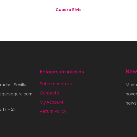
Cuadro Elvis
New
Enlaces de interés
Sobre nosotros
radas, Sevilla.
Mante
Contacto
hogarsegura.com
noved
My Account
newsl
/ 17 – 21
Return Policy