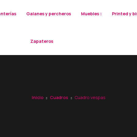
anterías
Galanes y percheros
Muebles
Printed y b
Zapateros
Inicio
Cuadros
Cuadro vespas