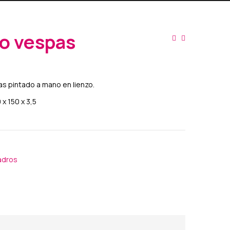
o vespas
s pintado a mano en lienzo.
x 150 x 3,5
adros